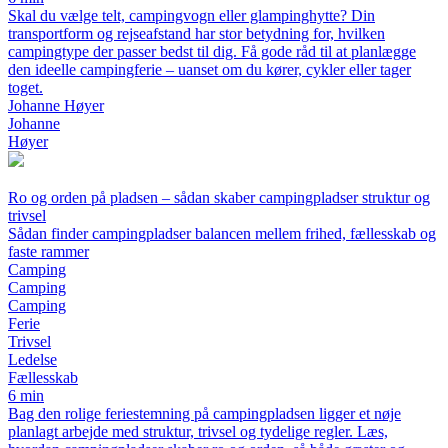
Skal du vælge telt, campingvogn eller glampinghytte? Din
transportform og rejseafstand har stor betydning for, hvilken
campingtype der passer bedst til dig. Få gode råd til at planlægge
den ideelle campingferie – uanset om du kører, cykler eller tager
toget.
Johanne Høyer
Johanne
Høyer
Ro og orden på pladsen – sådan skaber campingpladser struktur og
trivsel
Sådan finder campingpladser balancen mellem frihed, fællesskab og
faste rammer
Camping
Camping
Camping
Ferie
Trivsel
Ledelse
Fællesskab
6 min
Bag den rolige feriestemning på campingpladsen ligger et nøje
planlagt arbejde med struktur, trivsel og tydelige regler. Læs,