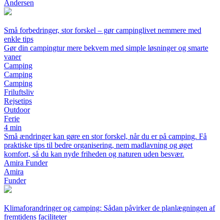
Andersen
Små forbedringer, stor forskel – gør campinglivet nemmere med
enkle tips
Gør din campingtur mere bekvem med simple løsninger og smarte
vaner
Camping
Camping
Camping
Friluftsliv
Rejsetips
Outdoor
Ferie
4 min
Små ændringer kan gøre en stor forskel, når du er på camping. Få
praktiske tips til bedre organisering, nem madlavning og øget
komfort, så du kan nyde friheden og naturen uden besvær.
Amira Funder
Amira
Funder
Klimaforandringer og camping: Sådan påvirker de planlægningen af
fremtidens faciliteter