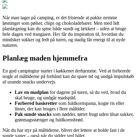
Når man tager på camping, er det fristende at pakke nemme
løsninger som pølser, chips og chokoladebarer. Men med lidt
planlægning kan du spise både sundt og lækkert – uden at bruge
hele dagen ved trangiaen. Her får du inspiration til, hvordan du
mindsker sukker og fedt på turen, og stadig får energi til at nyde
naturen.
Planlæg maden hjemmefra
En god campingtur starter i køkkenet derhjemme. Ved at forberede
nogle af måltiderne på forhånd kan du spare tid og undgå impulskøb
af usunde snacks undervejs.
Lav en madplan
for dagene på turen, så du ved, hvad du
skal bruge, og undgår madspild.
Forbered basisretter
som fuldkornspasta, kogte ris eller
linser, der kan bruges i flere måltider.
Pak sunde snacks
som nødder, tørret frugt uden tilsat sukker,
grøntsagsstænger og fuldkornsbrød.
Når du har styr på måltiderne, bliver det lettere at holde fast i de
sunde vaner – også når du sidder ved bålet.