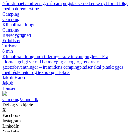
Når klimaet ændrer sig, må campingpladserne tænke nyt for at følge
med naturens rytme
Camping
Camping
Klimaforandringer
Camping
Bæredygtighed
Friluftsliv
Turisme
6 min
Klimaforandringerne stiller nye krav til campinglivet. Fra
uforudsigeligt vejr til bæredygtig energi og ændrede
gæsteforventninger – fremtidens campingpladser skal planlægges
med både natur og teknologi i fokus.
Jakob Hansen
Jakob
Hansen
CampingVenner.dk
Del og vis hjerte
X
Facebook
Instagram
LinkedIn
YouTube