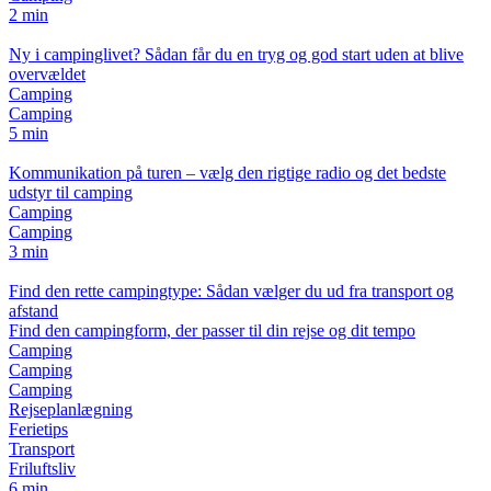
2 min
Ny i campinglivet? Sådan får du en tryg og god start uden at blive
overvældet
Camping
Camping
5 min
Kommunikation på turen – vælg den rigtige radio og det bedste
udstyr til camping
Camping
Camping
3 min
Find den rette campingtype: Sådan vælger du ud fra transport og
afstand
Find den campingform, der passer til din rejse og dit tempo
Camping
Camping
Camping
Rejseplanlægning
Ferietips
Transport
Friluftsliv
6 min