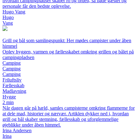
hvordan campingpladser skaber ro og orden, så både gæster og
personale får den bedste oplevelse.
Hugo Vang
Hugo
Vang
Grill og bål som samlingspunkt: Her mødes campister under åben
himmel
Oplev hyggen, varmen og fællesskabet omkring grillen og bålet på
campingpladsen
Camping
Camping
Camping
Friluftsliv
Fællesskab
Madlavning
Hygge
2 min
Når dagen går på hæld, samles campisterne omkring flammerne for
at dele mad, historier og nærvær. Artiklen dykker ned i, hvordan
grill og bål skaber stemning, fællesskab og uforglemmelige
øjeblikke under åben himmel.
Irina Andersen
Irina