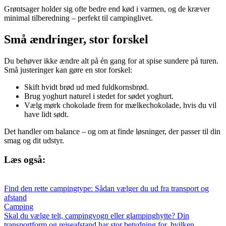
Grøntsager holder sig ofte bedre end kød i varmen, og de kræver
minimal tilberedning – perfekt til campinglivet.
Små ændringer, stor forskel
Du behøver ikke ændre alt på én gang for at spise sundere på turen.
Små justeringer kan gøre en stor forskel:
Skift hvidt brød ud med fuldkornsbrød.
Brug yoghurt naturel i stedet for sødet yoghurt.
Vælg mørk chokolade frem for mælkechokolade, hvis du vil
have lidt sødt.
Det handler om balance – og om at finde løsninger, der passer til din
smag og dit udstyr.
Læs også:
Find den rette campingtype: Sådan vælger du ud fra transport og
afstand
Camping
Skal du vælge telt, campingvogn eller glampinghytte? Din
transportform og rejseafstand har stor betydning for, hvilken