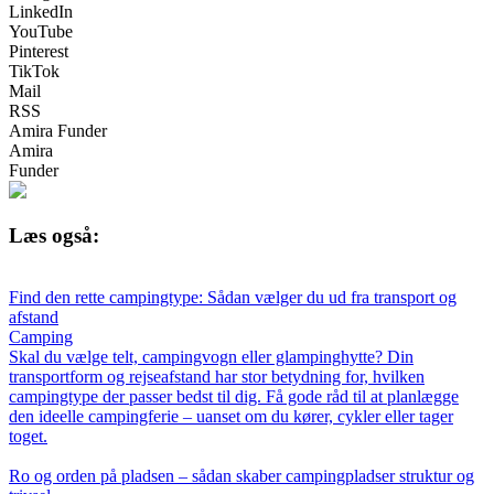
LinkedIn
YouTube
Pinterest
TikTok
Mail
RSS
Amira Funder
Amira
Funder
Læs også:
Find den rette campingtype: Sådan vælger du ud fra transport og
afstand
Camping
Skal du vælge telt, campingvogn eller glampinghytte? Din
transportform og rejseafstand har stor betydning for, hvilken
campingtype der passer bedst til dig. Få gode råd til at planlægge
den ideelle campingferie – uanset om du kører, cykler eller tager
toget.
Ro og orden på pladsen – sådan skaber campingpladser struktur og