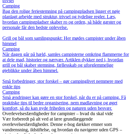
trivsel
Camping
Bag den rolige feriestemning på campingpladsen ligger et nøje
planlagt arbejde med struktur, trivsel og tydelige regler. Læs,
hvordan campingpladser skaber ro og orden, så både gæster og
personale får den bedste oplevelse.
Grill og bål som samlingspunkt: Her mødes campister under åben
himmel
Camping
Når dagen går på hæld, samles campisterne omkring flammerne for
at dele mad, historier og nærvær. Artiklen dykker ned i, hvordan
grill og bål skaber stemning, fællesskab og uforglemmelige
øjeblikke under åben himmel.
Små forbedringer, stor forskel – gør campinglivet nemmere med
enkle tips
Camping
Små ændringer kan gøre en stor forskel, når du er på camping. Få
praktiske tips til bedre organisering, nem madlavning og øget
komfort, så du kan nyde friheden og naturen uden besvær.
Overlevelsesfærdigheder for campister – hvad du skal vide
Vær forberedt på alt ved at lære grundlæggende
overlevelsesfærdigheder. Denne e-bog dækker emner som
vandrensning, ildstiftelse, og hvordan du navigerer uden GPS –