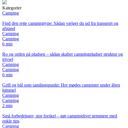
Kategorier
Camping
Find den rette campingtype: Sådan vælger du ud fra transport og
afstand
Camping
Camping
6 min
Ro og orden på pladsen – sådan skaber campingpladser struktur og
trivsel
Camping
Camping
6 min
Grill og bål som samlingspunkt: Her mødes campister under åben
himmel
Camping
Camping
2 min
Små forbedringer, stor forskel – gør campinglivet nemmere med
enkle tips
Camping