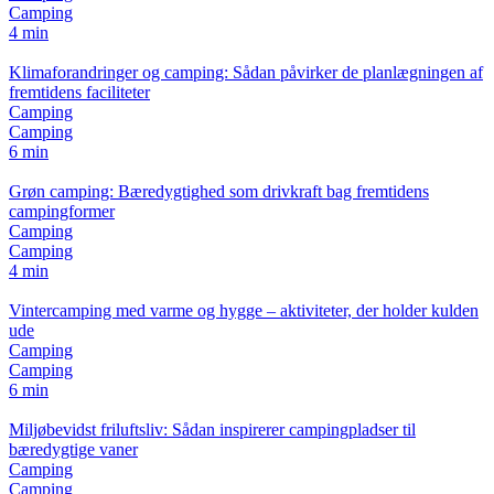
Camping
4 min
Klimaforandringer og camping: Sådan påvirker de planlægningen af
fremtidens faciliteter
Camping
Camping
6 min
Grøn camping: Bæredygtighed som drivkraft bag fremtidens
campingformer
Camping
Camping
4 min
Vintercamping med varme og hygge – aktiviteter, der holder kulden
ude
Camping
Camping
6 min
Miljøbevidst friluftsliv: Sådan inspirerer campingpladser til
bæredygtige vaner
Camping
Camping