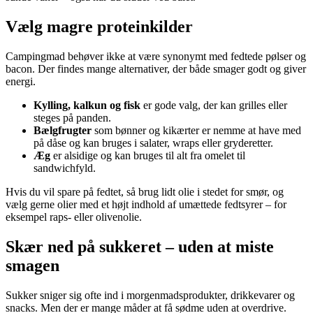
Vælg magre proteinkilder
Campingmad behøver ikke at være synonymt med fedtede pølser og
bacon. Der findes mange alternativer, der både smager godt og giver
energi.
Kylling, kalkun og fisk
er gode valg, der kan grilles eller
steges på panden.
Bælgfrugter
som bønner og kikærter er nemme at have med
på dåse og kan bruges i salater, wraps eller gryderetter.
Æg
er alsidige og kan bruges til alt fra omelet til
sandwichfyld.
Hvis du vil spare på fedtet, så brug lidt olie i stedet for smør, og
vælg gerne olier med et højt indhold af umættede fedtsyrer – for
eksempel raps- eller olivenolie.
Skær ned på sukkeret – uden at miste
smagen
Sukker sniger sig ofte ind i morgenmadsprodukter, drikkevarer og
snacks. Men der er mange måder at få sødme uden at overdrive.