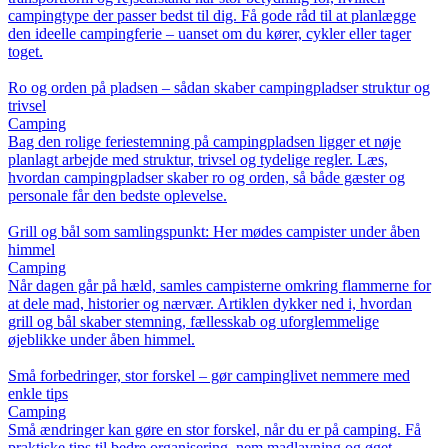
campingtype der passer bedst til dig. Få gode råd til at planlægge
den ideelle campingferie – uanset om du kører, cykler eller tager
toget.
Ro og orden på pladsen – sådan skaber campingpladser struktur og
trivsel
Camping
Bag den rolige feriestemning på campingpladsen ligger et nøje
planlagt arbejde med struktur, trivsel og tydelige regler. Læs,
hvordan campingpladser skaber ro og orden, så både gæster og
personale får den bedste oplevelse.
Grill og bål som samlingspunkt: Her mødes campister under åben
himmel
Camping
Når dagen går på hæld, samles campisterne omkring flammerne for
at dele mad, historier og nærvær. Artiklen dykker ned i, hvordan
grill og bål skaber stemning, fællesskab og uforglemmelige
øjeblikke under åben himmel.
Små forbedringer, stor forskel – gør campinglivet nemmere med
enkle tips
Camping
Små ændringer kan gøre en stor forskel, når du er på camping. Få
praktiske tips til bedre organisering, nem madlavning og øget