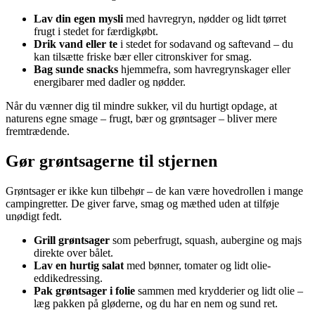
Lav din egen mysli
med havregryn, nødder og lidt tørret
frugt i stedet for færdigkøbt.
Drik vand eller te
i stedet for sodavand og saftevand – du
kan tilsætte friske bær eller citronskiver for smag.
Bag sunde snacks
hjemmefra, som havregrynskager eller
energibarer med dadler og nødder.
Når du vænner dig til mindre sukker, vil du hurtigt opdage, at
naturens egne smage – frugt, bær og grøntsager – bliver mere
fremtrædende.
Gør grøntsagerne til stjernen
Grøntsager er ikke kun tilbehør – de kan være hovedrollen i mange
campingretter. De giver farve, smag og mæthed uden at tilføje
unødigt fedt.
Grill grøntsager
som peberfrugt, squash, aubergine og majs
direkte over bålet.
Lav en hurtig salat
med bønner, tomater og lidt olie-
eddikedressing.
Pak grøntsager i folie
sammen med krydderier og lidt olie –
læg pakken på gløderne, og du har en nem og sund ret.