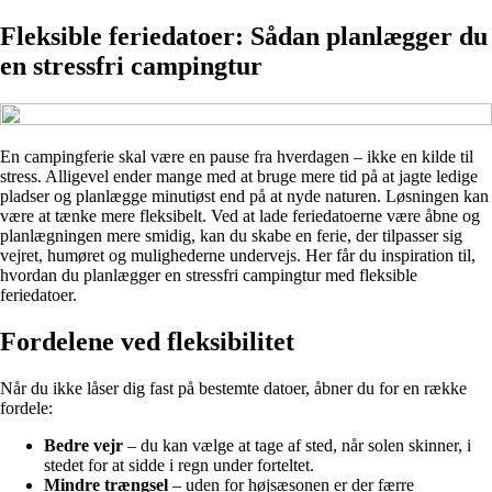
Fleksible feriedatoer: Sådan planlægger du
en stressfri campingtur
En campingferie skal være en pause fra hverdagen – ikke en kilde til
stress. Alligevel ender mange med at bruge mere tid på at jagte ledige
pladser og planlægge minutiøst end på at nyde naturen. Løsningen kan
være at tænke mere fleksibelt. Ved at lade feriedatoerne være åbne og
planlægningen mere smidig, kan du skabe en ferie, der tilpasser sig
vejret, humøret og mulighederne undervejs. Her får du inspiration til,
hvordan du planlægger en stressfri campingtur med fleksible
feriedatoer.
Fordelene ved fleksibilitet
Når du ikke låser dig fast på bestemte datoer, åbner du for en række
fordele:
Bedre vejr
– du kan vælge at tage af sted, når solen skinner, i
stedet for at sidde i regn under forteltet.
Mindre trængsel
– uden for højsæsonen er der færre