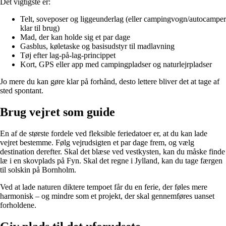
Det vigtigste er:
Telt, soveposer og liggeunderlag (eller campingvogn/autocamper
klar til brug)
Mad, der kan holde sig et par dage
Gasblus, køletaske og basisudstyr til madlavning
Tøj efter lag-på-lag-princippet
Kort, GPS eller app med campingpladser og naturlejrpladser
Jo mere du kan gøre klar på forhånd, desto lettere bliver det at tage af
sted spontant.
Brug vejret som guide
En af de største fordele ved fleksible feriedatoer er, at du kan lade
vejret bestemme. Følg vejrudsigten et par dage frem, og vælg
destination derefter. Skal det blæse ved vestkysten, kan du måske finde
læ i en skovplads på Fyn. Skal det regne i Jylland, kan du tage færgen
til solskin på Bornholm.
Ved at lade naturen diktere tempoet får du en ferie, der føles mere
harmonisk – og mindre som et projekt, der skal gennemføres uanset
forholdene.