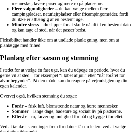
mennesker, lavere priser og mere ro på pladserne.
Flere valgmuligheder
– du kan vælge mellem flere
campingpladser, naturlejrpladser eller fricampingområder, fordi
du ikke er afhængig af en bestemt uge.
Mindre stress
– du slipper for at skulle nå alt til en bestemt dato
og kan tage af sted, når det passer bedst.
Fleksibilitet handler ikke om at undlade planlægning, men om at
planlægge med frihed.
Planlæg efter sæson og stemning
I stedet for at vælge én fast uge, kan du udpege en periode, hvor du
gerne vil af sted – for eksempel “i løbet af juli” eller “når foråret for
alvor begynder”. På den måde kan du reagere på vejrudsigten og din
egen kalender.
Overvej også, hvilken stemning du søger:
Forår
– frisk luft, blomstrende natur og færre mennesker.
Sommer
– lange dage, badeture og socialt liv på pladserne.
Efterår
– ro, farver og mulighed for bål og hygge i forteltet.
Ved at tænke i stemninger frem for datoer får du lettere ved at vælge
det rigtige tidspunkt.