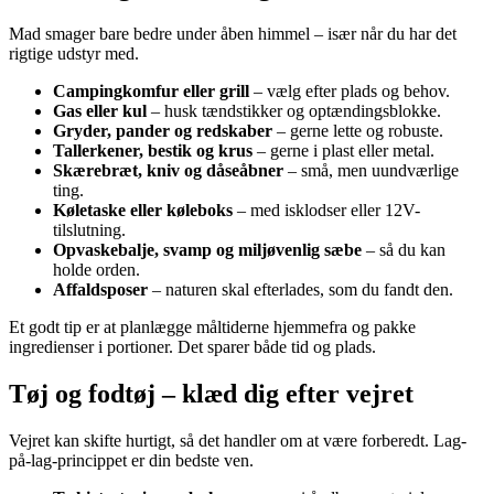
Mad smager bare bedre under åben himmel – især når du har det
rigtige udstyr med.
Campingkomfur eller grill
– vælg efter plads og behov.
Gas eller kul
– husk tændstikker og optændingsblokke.
Gryder, pander og redskaber
– gerne lette og robuste.
Tallerkener, bestik og krus
– gerne i plast eller metal.
Skærebræt, kniv og dåseåbner
– små, men uundværlige
ting.
Køletaske eller køleboks
– med isklodser eller 12V-
tilslutning.
Opvaskebalje, svamp og miljøvenlig sæbe
– så du kan
holde orden.
Affaldsposer
– naturen skal efterlades, som du fandt den.
Et godt tip er at planlægge måltiderne hjemmefra og pakke
ingredienser i portioner. Det sparer både tid og plads.
Tøj og fodtøj – klæd dig efter vejret
Vejret kan skifte hurtigt, så det handler om at være forberedt. Lag-
på-lag-princippet er din bedste ven.