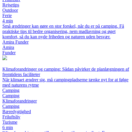
Rejsetips
Outdoor
Ferie
4 min
Små ændringer kan gøre en stor forskel, når du er på camping. Få
praktiske tips til bedre organisering, nem madlavning og øget
komfort, så du kan nyde friheden og naturen uden besvær.
Amira Funder
Amira
Funder
Klimaforandringer og camping: Sådan påvirker de planlægningen af
fremtidens faciliteter
Når klimaet ændrer sig, må campingpladserne tænke nyt for at følge
med naturens rytme
Camping
Camping
Klimaforandringer
Camping
Bæredygtighed
Friluftsliv
Turisme
6 min