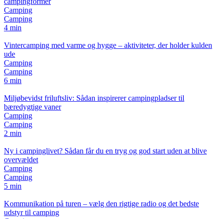
campingformer
Camping
Camping
4 min
Vintercamping med varme og hygge – aktiviteter, der holder kulden
ude
Camping
Camping
6 min
Miljøbevidst friluftsliv: Sådan inspirerer campingpladser til
bæredygtige vaner
Camping
Camping
2 min
Ny i campinglivet? Sådan får du en tryg og god start uden at blive
overvældet
Camping
Camping
5 min
Kommunikation på turen – vælg den rigtige radio og det bedste
udstyr til camping