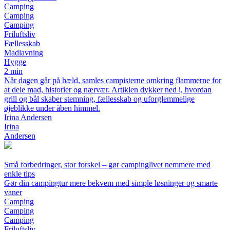
Camping
Camping
Camping
Friluftsliv
Fællesskab
Madlavning
Hygge
2 min
Når dagen går på hæld, samles campisterne omkring flammerne for
at dele mad, historier og nærvær. Artiklen dykker ned i, hvordan
grill og bål skaber stemning, fællesskab og uforglemmelige
øjeblikke under åben himmel.
Irina Andersen
Irina
Andersen
Små forbedringer, stor forskel – gør campinglivet nemmere med
enkle tips
Gør din campingtur mere bekvem med simple løsninger og smarte
vaner
Camping
Camping
Camping
Friluftsliv