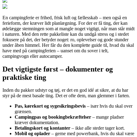
En campingferie er frihed, frisk luft og fællesskab – men også en
ferieform, der kræver lidt planlægning. For der er få ting, der kan
ødelægge stemningen som at mangle noget vigtigt, når man står midt
i naturen. Med den rette pakkeliste kan du undgå stress og i stedet
fokusere på det, der betyder noget: ro, oplevelser og gode stunder
under åben himmel. Her får du den komplette guide til, hvad du skal
have med på campingferien – uanset om du sover i telt,
campingvogn eller autocamper.
Det vigtigste først – dokumenter og
praktiske ting
Inden du pakker udstyr og tøj, er det en god idé at sikre, at du har
styr på de mest basale ting. Det er ofte dem, man glemmer i farten.
Pas, kørekort og sygesikringsbevis
– især hvis du skal over
grænsen.
Campingpas og bookingbekræftelser
– mange pladser
kræver dokumentation.
Betalingskort og kontanter
– ikke alle steder tager kort.
Mobil og oplader
– gerne med powerbank, hvis du skal være