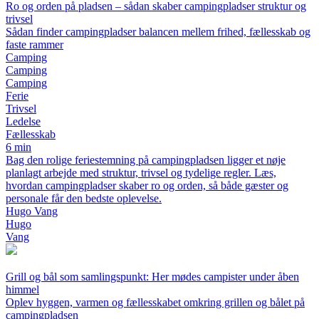
Ro og orden på pladsen – sådan skaber campingpladser struktur og
trivsel
Sådan finder campingpladser balancen mellem frihed, fællesskab og
faste rammer
Camping
Camping
Camping
Ferie
Trivsel
Ledelse
Fællesskab
6 min
Bag den rolige feriestemning på campingpladsen ligger et nøje
planlagt arbejde med struktur, trivsel og tydelige regler. Læs,
hvordan campingpladser skaber ro og orden, så både gæster og
personale får den bedste oplevelse.
Hugo Vang
Hugo
Vang
Grill og bål som samlingspunkt: Her mødes campister under åben
himmel
Oplev hyggen, varmen og fællesskabet omkring grillen og bålet på
campingpladsen