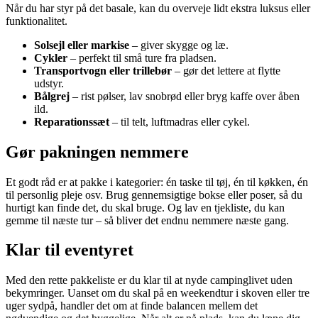
Når du har styr på det basale, kan du overveje lidt ekstra luksus eller
funktionalitet.
Solsejl eller markise
– giver skygge og læ.
Cykler
– perfekt til små ture fra pladsen.
Transportvogn eller trillebør
– gør det lettere at flytte
udstyr.
Bålgrej
– rist pølser, lav snobrød eller bryg kaffe over åben
ild.
Reparationssæt
– til telt, luftmadras eller cykel.
Gør pakningen nemmere
Et godt råd er at pakke i kategorier: én taske til tøj, én til køkken, én
til personlig pleje osv. Brug gennemsigtige bokse eller poser, så du
hurtigt kan finde det, du skal bruge. Og lav en tjekliste, du kan
gemme til næste tur – så bliver det endnu nemmere næste gang.
Klar til eventyret
Med den rette pakkeliste er du klar til at nyde campinglivet uden
bekymringer. Uanset om du skal på en weekendtur i skoven eller tre
uger sydpå, handler det om at finde balancen mellem det