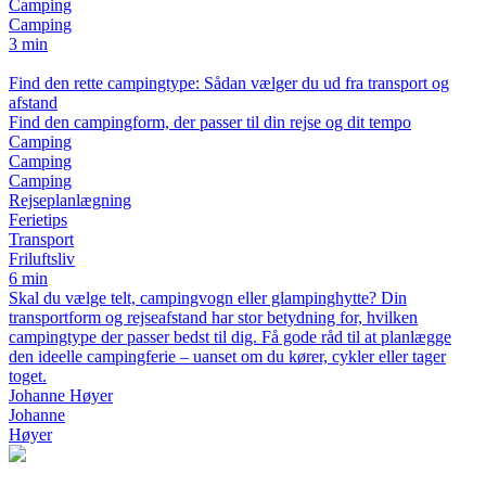
Camping
Camping
3 min
Find den rette campingtype: Sådan vælger du ud fra transport og
afstand
Find den campingform, der passer til din rejse og dit tempo
Camping
Camping
Camping
Rejseplanlægning
Ferietips
Transport
Friluftsliv
6 min
Skal du vælge telt, campingvogn eller glampinghytte? Din
transportform og rejseafstand har stor betydning for, hvilken
campingtype der passer bedst til dig. Få gode råd til at planlægge
den ideelle campingferie – uanset om du kører, cykler eller tager
toget.
Johanne Høyer
Johanne
Høyer