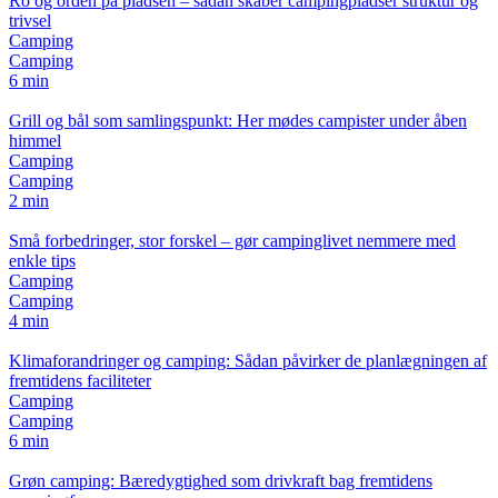
Ro og orden på pladsen – sådan skaber campingpladser struktur og
trivsel
Camping
Camping
6 min
Grill og bål som samlingspunkt: Her mødes campister under åben
himmel
Camping
Camping
2 min
Små forbedringer, stor forskel – gør campinglivet nemmere med
enkle tips
Camping
Camping
4 min
Klimaforandringer og camping: Sådan påvirker de planlægningen af
fremtidens faciliteter
Camping
Camping
6 min
Grøn camping: Bæredygtighed som drivkraft bag fremtidens