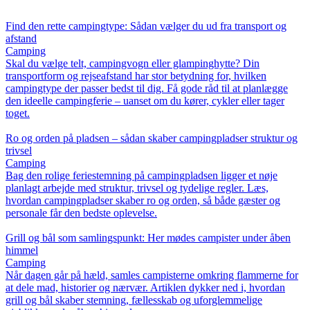
Find den rette campingtype: Sådan vælger du ud fra transport og
afstand
Camping
Skal du vælge telt, campingvogn eller glampinghytte? Din
transportform og rejseafstand har stor betydning for, hvilken
campingtype der passer bedst til dig. Få gode råd til at planlægge
den ideelle campingferie – uanset om du kører, cykler eller tager
toget.
Ro og orden på pladsen – sådan skaber campingpladser struktur og
trivsel
Camping
Bag den rolige feriestemning på campingpladsen ligger et nøje
planlagt arbejde med struktur, trivsel og tydelige regler. Læs,
hvordan campingpladser skaber ro og orden, så både gæster og
personale får den bedste oplevelse.
Grill og bål som samlingspunkt: Her mødes campister under åben
himmel
Camping
Når dagen går på hæld, samles campisterne omkring flammerne for
at dele mad, historier og nærvær. Artiklen dykker ned i, hvordan
grill og bål skaber stemning, fællesskab og uforglemmelige