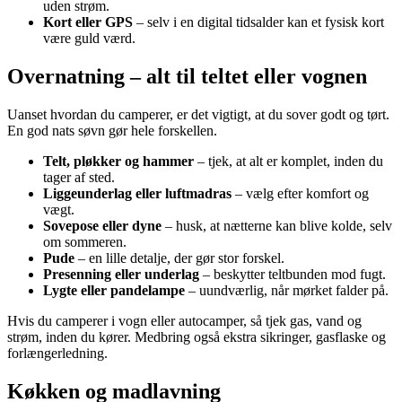
uden strøm.
Kort eller GPS
– selv i en digital tidsalder kan et fysisk kort
være guld værd.
Overnatning – alt til teltet eller vognen
Uanset hvordan du camperer, er det vigtigt, at du sover godt og tørt.
En god nats søvn gør hele forskellen.
Telt, pløkker og hammer
– tjek, at alt er komplet, inden du
tager af sted.
Liggeunderlag eller luftmadras
– vælg efter komfort og
vægt.
Sovepose eller dyne
– husk, at nætterne kan blive kolde, selv
om sommeren.
Pude
– en lille detalje, der gør stor forskel.
Presenning eller underlag
– beskytter teltbunden mod fugt.
Lygte eller pandelampe
– uundværlig, når mørket falder på.
Hvis du camperer i vogn eller autocamper, så tjek gas, vand og
strøm, inden du kører. Medbring også ekstra sikringer, gasflaske og
forlængerledning.
Køkken og madlavning