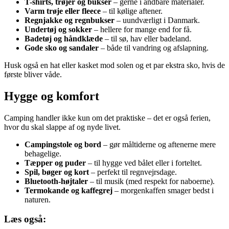
T-shirts, trøjer og bukser
– gerne i åndbare materialer.
Varm trøje eller fleece
– til kølige aftener.
Regnjakke og regnbukser
– uundværligt i Danmark.
Undertøj og sokker
– hellere for mange end for få.
Badetøj og håndklæde
– til sø, hav eller badeland.
Gode sko og sandaler
– både til vandring og afslapning.
Husk også en hat eller kasket mod solen og et par ekstra sko, hvis de
første bliver våde.
Hygge og komfort
Camping handler ikke kun om det praktiske – det er også ferien,
hvor du skal slappe af og nyde livet.
Campingstole og bord
– gør måltiderne og aftenerne mere
behagelige.
Tæpper og puder
– til hygge ved bålet eller i forteltet.
Spil, bøger og kort
– perfekt til regnvejrsdage.
Bluetooth-højtaler
– til musik (med respekt for naboerne).
Termokande og kaffegrej
– morgenkaffen smager bedst i
naturen.
Læs også: