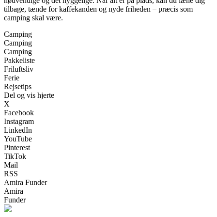
nødvendige og det hyggelige. Når alt er på plads, kan du læne dig
tilbage, tænde for kaffekanden og nyde friheden – præcis som
camping skal være.
Camping
Camping
Camping
Pakkeliste
Friluftsliv
Ferie
Rejsetips
Del og vis hjerte
X
Facebook
Instagram
LinkedIn
YouTube
Pinterest
TikTok
Mail
RSS
Amira Funder
Amira
Funder