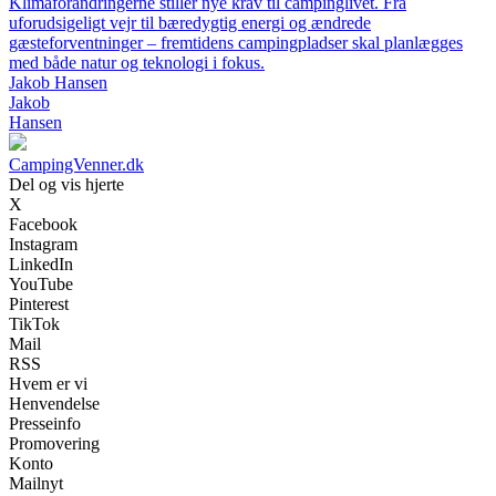
Klimaforandringerne stiller nye krav til campinglivet. Fra
uforudsigeligt vejr til bæredygtig energi og ændrede
gæsteforventninger – fremtidens campingpladser skal planlægges
med både natur og teknologi i fokus.
Jakob Hansen
Jakob
Hansen
CampingVenner.dk
Del og vis hjerte
X
Facebook
Instagram
LinkedIn
YouTube
Pinterest
TikTok
Mail
RSS
Hvem er vi
Henvendelse
Presseinfo
Promovering
Konto
Mailnyt