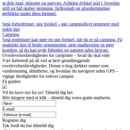
at dele mad, historier og nærvær. Artiklen dykker ned i, hvordan
grill og bål skaber stemning, fællesskab og uforglemmelige
øjeblikke under åben himmel.
Små forbedringer, stor forskel – gør campinglivet nemmere med
enkle tips
Camping
Små ændringer kan gøre en stor forskel, når du er på camping. Få
praktiske tips til bedre organisering, nem madlavning og øget
komfort, så du kan nyde friheden og naturen uden besvær.
Overlevelsesfærdigheder for campister – hvad du skal vide
Vær forberedt på alt ved at lære grundlæggende
overlevelsesfærdigheder. Denne e-bog dækker emner som
vandrensning, ildstiftelse, og hvordan du navigerer uden GPS –
vigtige færdigheder for enhver campist.
Få guiden
Vil du have nyt fra os? Tilmeld dig her
Bliv klogere med et klik – tilmeld dig vores gratis mailserie.
E-mail
Registrer dig
Tak fordi du har tilmeldt dig